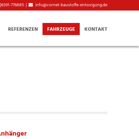
0)6391-776885
|
info@cornet-baustoffe-entsorgung.de

REFERENZEN
FAHRZEUGE
KONTAKT
 Anhänger