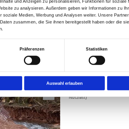
nhalte und Anzeigen zu personalisieren, Funktionen für soziale
Website zu analysieren. Außerdem geben wir Informationen zu I
r soziale Medien, Werbung und Analysen weiter. Unsere Partner
 Daten zusammen, die Sie ihnen bereitgestellt haben oder die s
n.
Sattelzüge und Allra
schwerste Einsätze (
Präferenzen
Statistiken
Thermomulden zum T
1 x Sattelzug (4 x 2) mit Stah
Nutzlast)
Auswahl erlauben
2 x Allradsattel mit Stahlmul
Nutzlast)