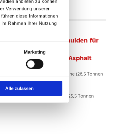
 Medien anbieten zu können
hrer Verwendung unserer
 führen diese Informationen
ie im Rahmen Ihrer Nutzung
d Sattelzüge mit Stahlmulden für
geländetauglich) oder
Marketing
ransport von heißem Asphalt
lmulde und elektrischer Schiebeplane (26,5 Tonnen
Alle zulassen
de und elektrischer Schiebeplane (25,5 Tonnen