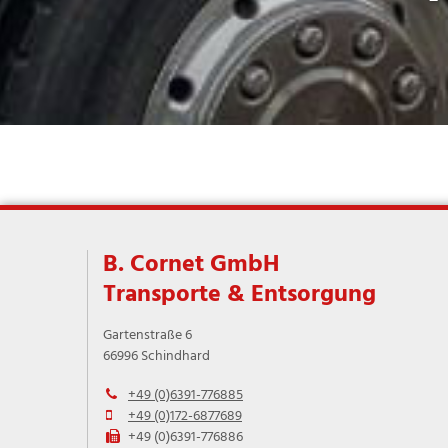
B. Cornet GmbH
Transporte & Entsorgung
Gartenstraße 6
66996 Schindhard
+49 (0)6391-776885

+49 (0)172-6877689

+49 (0)6391-776886
